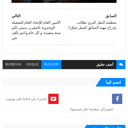
السابق
التالي
منظمة النقل البري تطالب
الأمين العام للإتحاد العام للشغيلة
بإدراج مهنة السائق كعمل شاق‎ّ
الوحدوية بالمغرب يتمنى لكم
سنة سعيدة. و كل عام وانتم بألف
خير
أضف
تعليق
FACEBOOK
DISQUS
BLOGGER
انضم الينا
إشترك في قناتنا على يوتيوب
إنضم إلى صفحتنا على فيسبوك