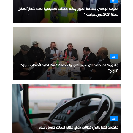
أخبار
المرصد الوطني لسلامة المرور ينظم حملات تحسيسية تحت شعار"نحتفل
بسنة 2021 دون حوادث "
أخبار
جندوبة: المنظمة التونسية للنقل والخدمات تبعث نقابة لأصحاب سيارات
"اللواج‎"
أخبار
منظمة النقل البري تطالب بإدراج مهنة السائق كعمل شاق‎ّ